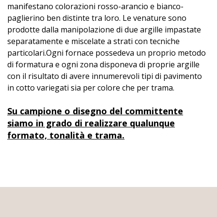
manifestano colorazioni rosso-arancio e bianco-
Cinquecentesco
paglierino ben distinte tra loro. Le venature sono
a
prodotte dalla manipolazione di due argille impastate
Carpi
separatamente e miscelate a strati con tecniche
(MO)
particolari.
Ogni fornace possedeva un proprio metodo
Ristorante
di formatura e ogni zona disponeva di proprie argille
"Il
con il risultato di avere innumerevoli tipi di pavimento
Cavallino"
in cotto variegati sia per colore che per trama.
di
Maranello
Su campione o disegno del committente
Salon
siamo in grado di realizzare qualunque
international
formato, tonalità e trama.
du
patrimoine
culturel
a
Paris
2021
Palazzo