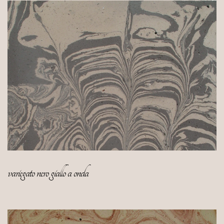
Reale
di
Brou
(Francia)
variegato nero giallo a onda