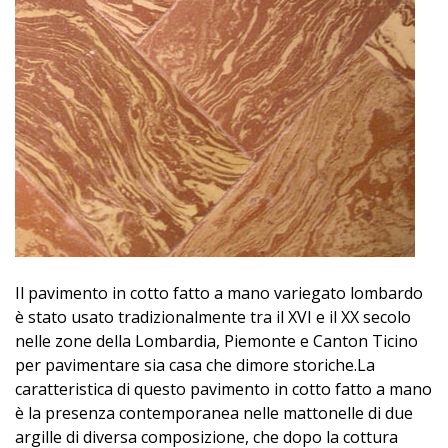
(MN)
Abitazione
Privata
-
Parma
Palazzo
Certosa
a
Pavia
Palazzo
Pollenza
-
Il pavimento in cotto fatto a mano variegato lombardo
Tolentino
è stato usato tradizionalmente tra il XVI e il XX secolo
Cornici
nelle zone della Lombardia, Piemonte e Canton Ticino
di
per pavimentare sia casa che dimore storiche.
La
Gronda
caratteristica di questo pavimento in cotto fatto a mano
a
è la presenza contemporanea nelle mattonelle di due
Ferrara
argille di diversa composizione, che dopo la cottura
Palazzo