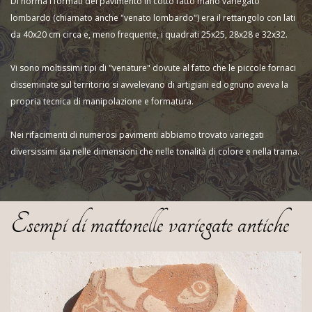
Di norma i formati del pavimento in cotto fatto mano variegato
lombardo (chiamato anche "venato lombardo") era il rettangolo con lati
da 40x20 cm circa e, meno frequente, i quadrati 25x25, 28x28 e 32x32.
Vi sono moltissimi tipi di "venature" dovute al fatto che le piccole fornaci
disseminate sul territorio si avvelevano di artigiani ed ognuno aveva la
propria tecnica di manipolazione e formatura.
Nei rifacimenti di numerosi pavimenti abbiamo trovato variegati
diversissimi sia nelle dimensioni che nelle tonalità di colore e nella trama.
Esempi di mattonelle variegate antiche